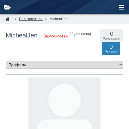
Пользователи
MichealJen
0
MichealJen
22 дня назад
Заблокирован
Репутация
0
Рейтинг