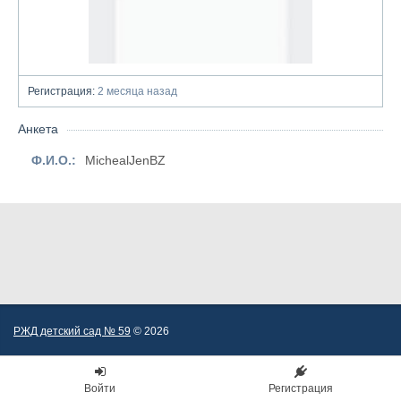
Регистрация:
2 месяца назад
Анкета
Ф.И.О.:
MichealJenBZ
РЖД детский сад № 59
© 2026
Войти
Регистрация