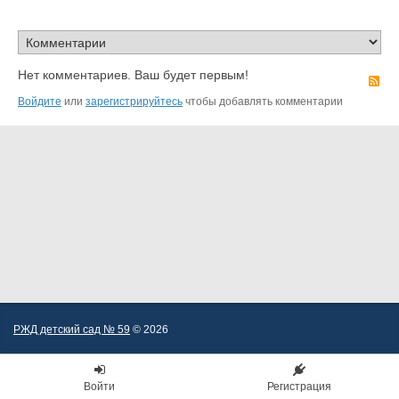
Нет комментариев. Ваш будет первым!
R
Войдите
или
зарегистрируйтесь
чтобы добавлять комментарии
РЖД детский сад № 59
© 2026
Войти
Регистрация