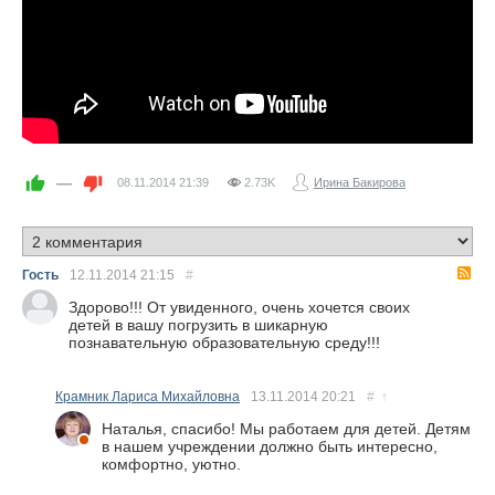
—
08.11.2014
21:39
2.73K
Ирина Бакирова
R
Гость
12.11.2014
21:15
#
Здорово!!! От увиденного, очень хочется своих
детей в вашу погрузить в шикарную
познавательную образовательную среду!!!
Крамник Лариса Михайловна
13.11.2014
20:21
#
↑
Наталья, спасибо! Мы работаем для детей. Детям
в нашем учреждении должно быть интересно,
комфортно, уютно.