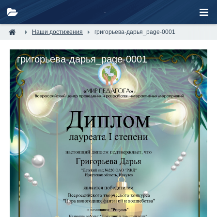
Наши достижения
григорьева-дарья_page-0001
григорьева-дарья_page-0001