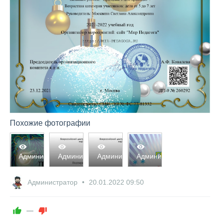
Похожие фотографии
2230
2366
2225
2288
Администратор
Администратор
Администратор
Администратор
0
0
0
0
0
0
0
0
Администратор
20.01.2022
09:50
—