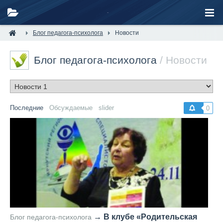
Блог педагога-психолога
Новости
Блог педагога-психолога
/ Новости
Последние
Обсуждаемые
slider
0
→
В клубе «Родительская
Блог педагога-психолога