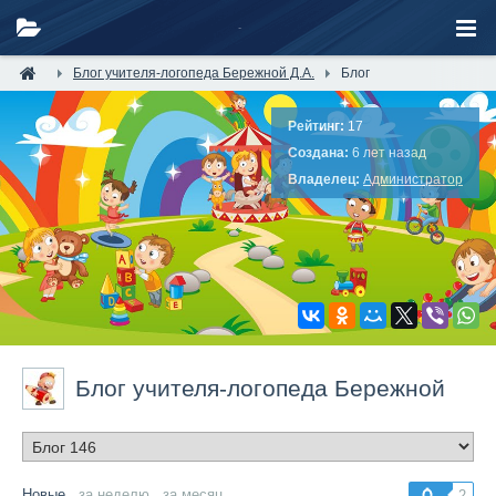
Блог учителя-логопеда Бережной Д.А.
Блог
Рейтинг:
17
Создана:
6 лет назад
Владелец:
Администратор
Блог учителя-логопеда Бережной
Д.А.
/ Блог
Новые
за неделю
за месяц
2