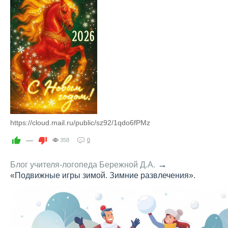
https://cloud.mail.ru/public/sz92/1qdo6fPMz
—
358
0
→
Блог учителя-логопеда Бережной Д.А.
«Подвижные игры зимой. Зимние развлечения».