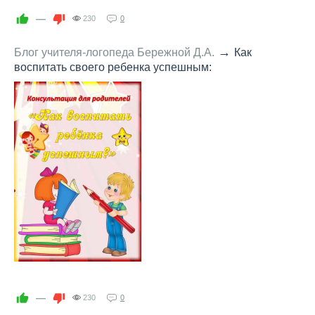
—
230
0
→
Блог учителя-логопеда Бережной Д.А.
Как
воспитать своего ребенка успешным:
—
230
0