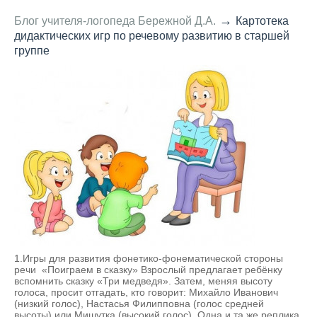
→
Блог учителя-логопеда Бережной Д.А.
Картотека
дидактических игр по речевому развитию в старшей
группе
1.Игры для развития фонетико-фонематической стороны
речи «Поиграем в сказку» Взрослый предлагает ребёнку
вспомнить сказку «Три медведя». Затем, меняя высоту
голоса, просит отгадать, кто говорит: Михайло Иванович
(низкий голос), Настасья Филипповна (голос средней
высоты) или Мишутка (высокий голос). Одна и та же реплика