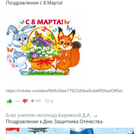
Поздравления с 8 Марта!
https://rutube.ru/video/8bfb18ae77023d3ba0cdaf0f3ba4385e/
—
348
0
→
Блог учителя-логопеда Бережной Д.А.
Поздравление к Дню Защитника Отечества