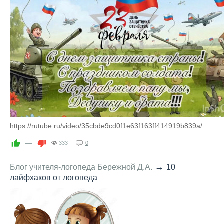
https://rutube.ru/video/35cbde9cd0f1e63f163ff414919b839a/
—
333
0
→
Блог учителя-логопеда Бережной Д.А.
10
лайфхаков от логопеда