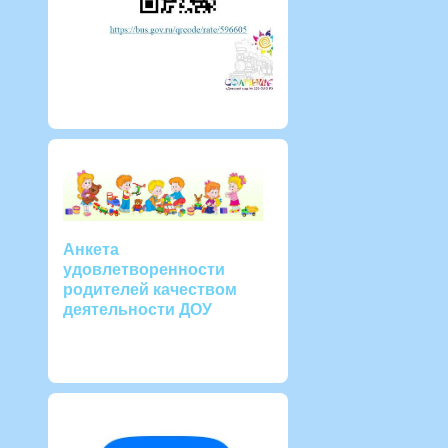
Анкета
удовлетворенности
родителей качеством
деятельности ДОУ