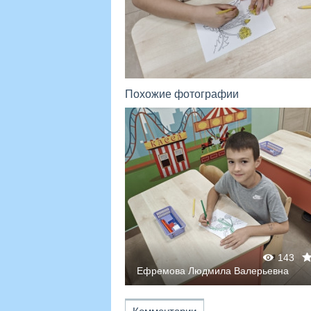
Похожие фотографии
160
0
0
143
алерьевна
Ефремова Людмила Валерьевна