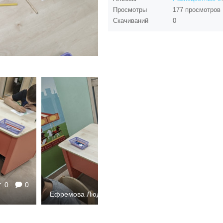
Просмотры
177 просмотров
Скачиваний
0
0
0
121
0
0
Ефремова Людмила Валерьевна