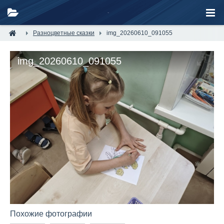
Разноцветные сказки
img_20260610_091055
img_20260610_091055
Похожие фотографии