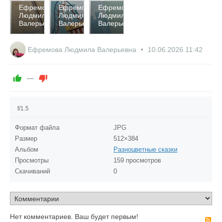
177
143
121
Ефремова
Ефремова
Ефремова
Людмила
Людмила
Людмила
0
0
0
Валерьевна
Валерьевна
Валерьевна
0
0
0
Ефремова Людмила Валерьевна
10.06.2026
11:42
—
f/1.5
Формат файла
JPG
Размер
512×384
Альбом
Разноцветные сказки
Просмотры
159 просмотров
Скачиваний
0
Нет комментариев. Ваш будет первым!
R