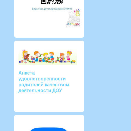
Анкета
удовлетворенности
родителей качеством
деятельности ДОУ