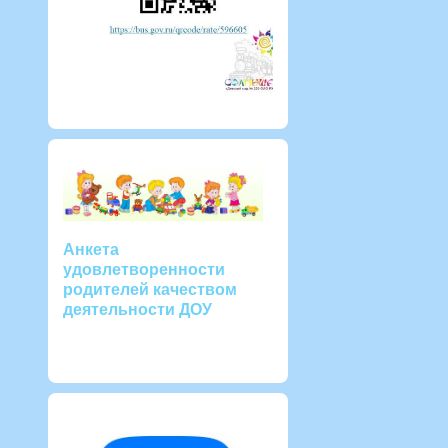
Анкета
удовлетворенности
родителей качеством
деятельности ДОУ