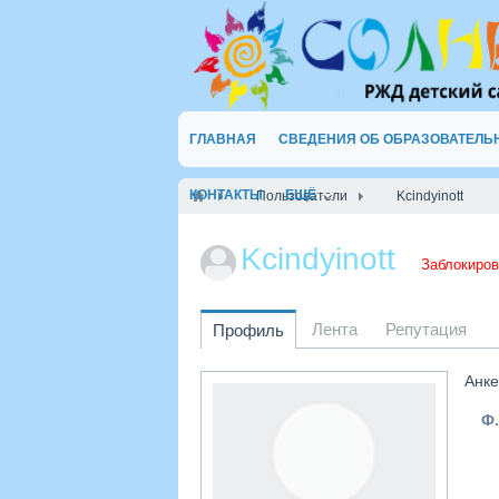
ГЛАВНАЯ
СВЕДЕНИЯ ОБ ОБРАЗОВАТЕЛЬ
КОНТАКТЫ
ЕЩЁ
Пользователи
Kcindyinott
Kcindyinott
Заблокиров
Лента
Репутация
Профиль
Анке
Ф.