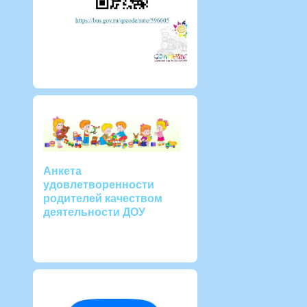
Анкета
удовлетворенности
родителей качеством
деятельности ДОУ