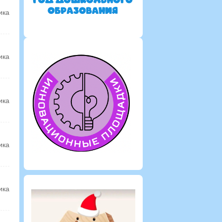
ика
ика
ика
ика
ика