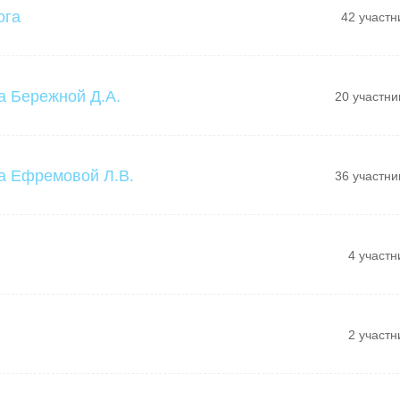
ога
42 участн
а Бережной Д.А.
20 участни
а Ефремовой Л.В.
36 участни
4 участн
2 участн