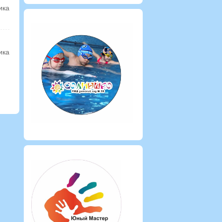
ика
ика