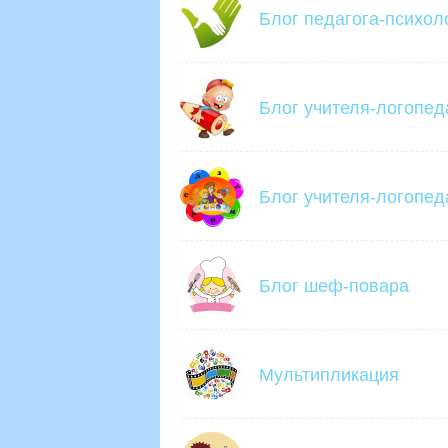
Блог педагога-психол
Блог учителя-логопед
Блог учителя-логопед
Блог шеф-повара
Мультипликация