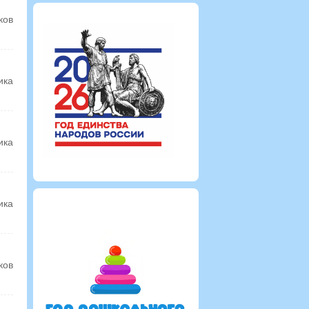
ков
ика
ика
ика
ков