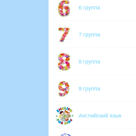
6 группа
7 группа
8 группа
9 группа
Английский язык