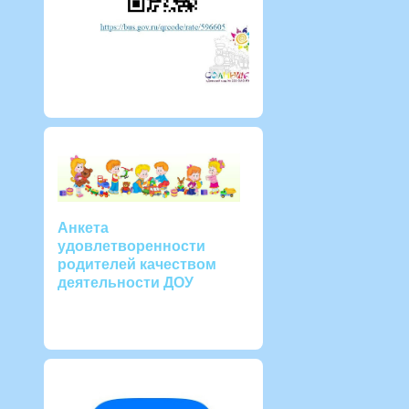
Анкета
удовлетворенности
родителей качеством
деятельности ДОУ