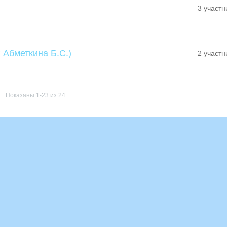
3 участн
 Абметкина Б.С.)
2 участн
Показаны 1-23 из 24