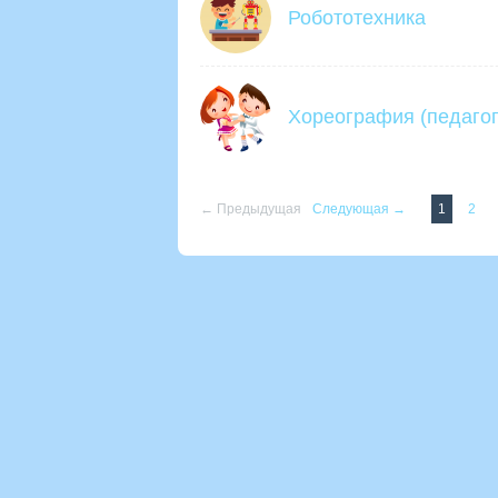
Робототехника
Хореография (педагог
← Предыдущая
Следующая →
1
2