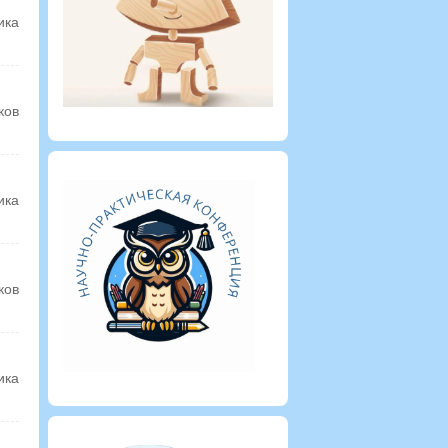
ика
ков
ика
ков
ика