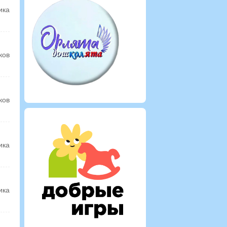
ика
ков
ков
ика
ика